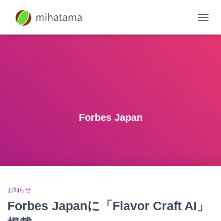
ナ
ビ
ゲ
ー
シ
ョ
ン
を
切
り
Forbes Japan
替
え
お知らせ
Forbes Japanに「Flavor Craft AI」