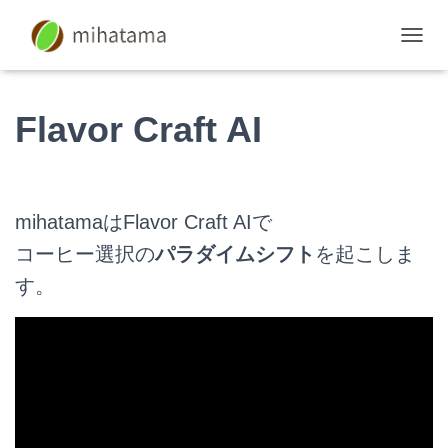
ナ
ビ
ゲ
ー
Flavor Craft AI
シ
ョ
ン
を
切
mihatamaはFlavor Craft AIで
り
替
コーヒー選択の
パラダイムシフト
を起こしま
え
す。