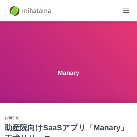
ナ
ビ
ゲ
ー
シ
ョ
ン
を
切
り
Manary
替
え
お知らせ
助産院向けSaaSアプリ「Manary」