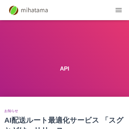
ナ
ビ
ゲ
ー
シ
ョ
ン
を
切
り
API
替
え
お知らせ
AI配送ルート最適化サービス 「スグ