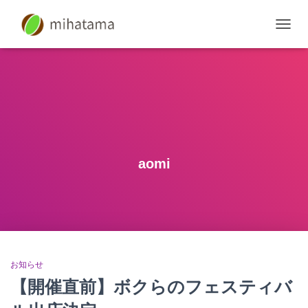
ナ
ビ
ゲ
ー
シ
ョ
ン
を
切
り
aomi
替
え
お知らせ
【開催直前】ボクらのフェスティバ