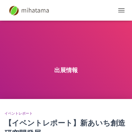
ナ
ビ
ゲ
ー
シ
ョ
ン
を
切
り
出展情報
替
え
イベントレポート
【イベントレポート】新あいち創造