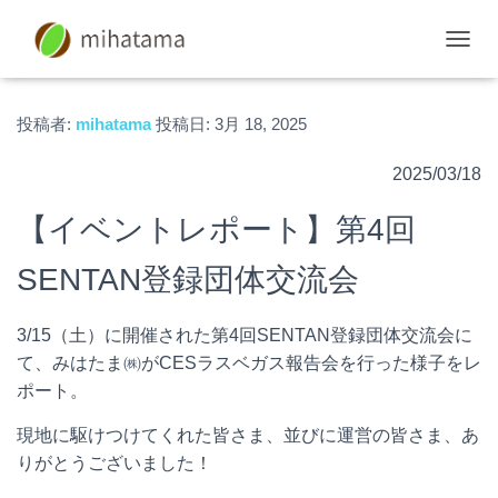
ナ
ビ
ゲ
ー
投稿者:
mihatama
投稿日:
3月 18, 2025
シ
ョ
2025/03/18
ン
を
【イベントレポート】第4回
切
り
替
SENTAN登録団体交流会
え
3/15（土）に開催された第4回SENTAN登録団体交流会に
て、みはたま㈱がCESラスベガス報告会を行った様子をレ
ポート。
現地に駆けつけてくれた皆さま、並びに運営の皆さま、あ
りがとうございました！