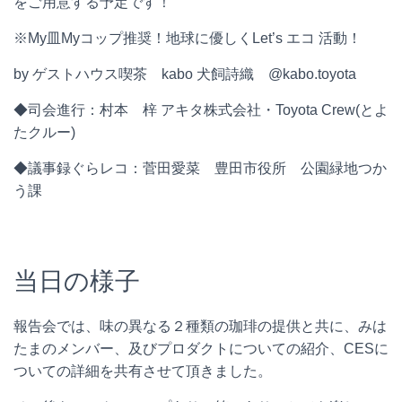
をご用意する予定です！
※My皿Myコップ推奨！地球に優しくLet’s エコ 活動！
by ゲストハウス喫茶 kabo 犬飼詩織 @kabo.toyota
◆司会進行：村本 梓 アキタ株式会社・Toyota Crew(とよ
たクルー)
◆議事録ぐらレコ：菅田愛菜 豊田市役所 公園緑地つか
う課
当日の様子
報告会では、味の異なる２種類の珈琲の提供と共に、みは
たまのメンバー、及びプロダクトについての紹介、CESに
ついての詳細を共有させて頂きました。