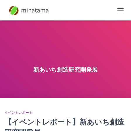
ナ
ビ
ゲ
ー
シ
ョ
ン
を
切
り
新あいち創造研究開発展
替
え
イベントレポート
【イベントレポート】新あいち創造