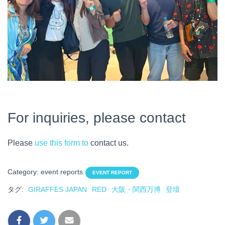
For inquiries, please contact
Please
use this form to
contact us.
Category: event reports
EVENT REPORT
タグ:
GIRAFFES JAPAN
RED
大阪・関西万博
登壇