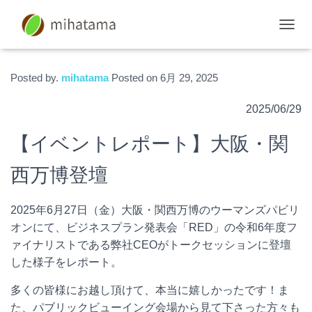
S
W
I
T
Posted by.
mihatama
Posted on
6月 29, 2025
C
H
2025/06/29
N
A
【イベントレポート】大阪・関
V
I
G
西万博登壇
A
T
I
2025年6月27日（金）大阪・関西万博のウーマンズパビリ
O
オンにて、ビジネスプラン発表会「RED」の令和6年度フ
N
ァイナリストである弊社CEOがトークセッションに登壇
した様子をレポート。
多くの皆様にお越し頂けて、本当に嬉しかったです！ま
た、パブリックビューイング会場から見て下さった方々も